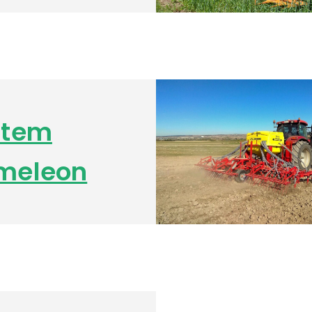
stem
meleon