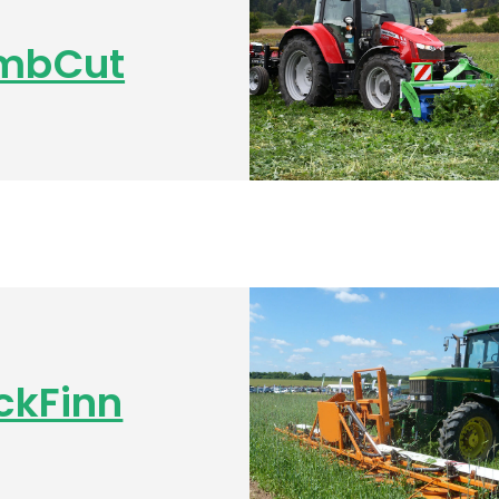
mbCut
ckFinn