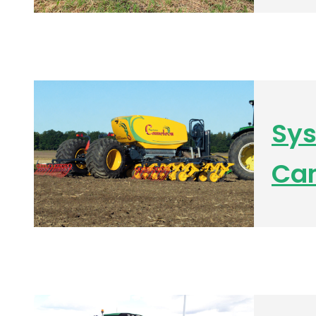
Sy
Ca