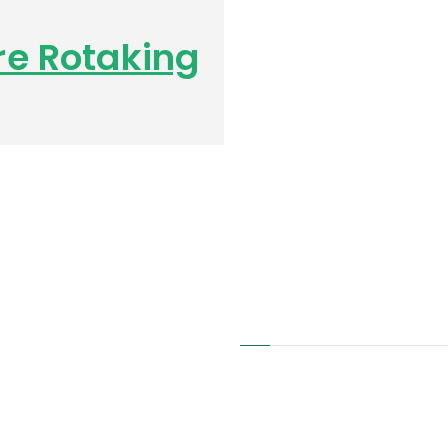
re Rotaking
Kontakt
t
oller
Telefon: +372 51 37 866
E-mail: info@okomeeter.eu