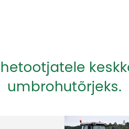
etootjatele keskk
umbrohutõrjeks.