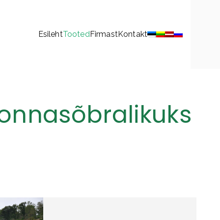
Esileht
Tooted
Firmast
Kontakt
onnasõbralikuks