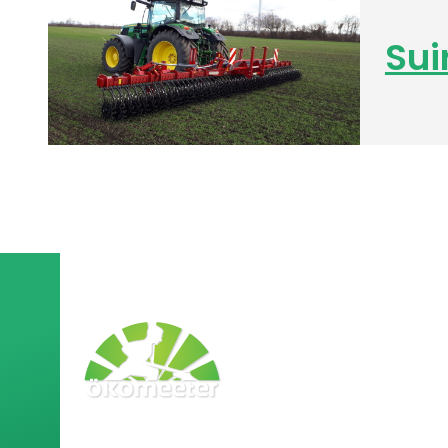
Sui
Ökomeeter
CombCu
OÜ pakub
KvickFinn
lahendusi
CrimperR
nendele
Bionalan
põllumeestel
e, kes soovivad loobuda mürkide ja